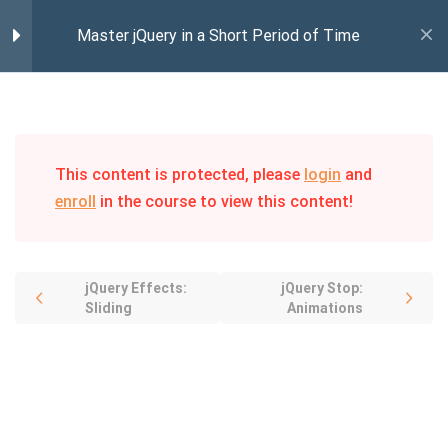
Accueil
Courses
Computer Science
Master jQuery in a Short Period of Time
Master jQuery in a Short Period of Time
0
jQuery Intro
6
jQuery Effects
This content is protected, please
login
and
enroll
in the course to view this content!
jQuery Effects: Hide and Show
1 Hour
jQuery Effects:
jQuery Stop:
Sliding
Animations
jQuery Effects: Fading
30 Minutes
jQuery Effects: Sliding
40 Minutes