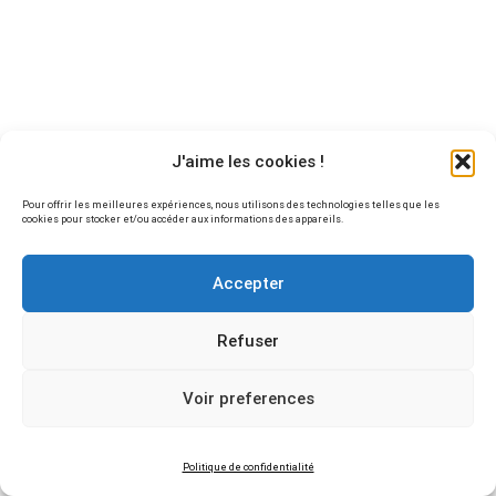
jQuery Effects: Animations
1 Hour
jQuery Stop: Animations
50 Minutes
J'aime les cookies !
jQuery Quiz
Pour offrir les meilleures expériences, nous utilisons des technologies telles que les
0 Questions
10 Minutes
cookies pour stocker et/ou accéder aux informations des appareils.
Accepter
0
jQuery HTML
Refuser
0
jQuery Traversing
Voir preferences
0
jQuery AJAX
Politique de confidentialité